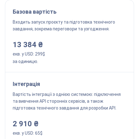
Базова вартість
Входить запуск проєкту та підготовка технічного
завдання, зокрема переговори та узгодження.
13 384 ₴
екв. у USD:
299
$
за одиницю.
Інтеграція
Вартість інтеграції з однією системою: підключення
та вивчення API сторонніх сервісів, а також
підготовка технічного завдання для розробки API.
2 910 ₴
екв. у USD:
65
$