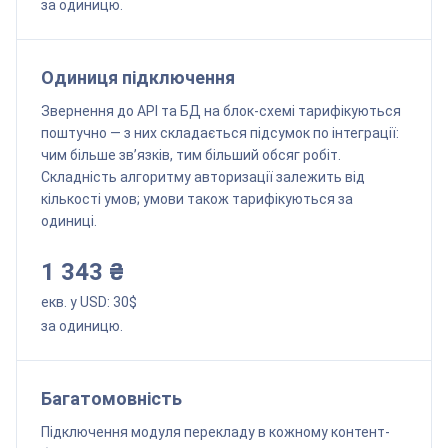
за одиницю.
Одиниця підключення
Звернення до API та БД на блок-схемі тарифікуються
поштучно — з них складається підсумок по інтеграції:
чим більше зв’язків, тим більший обсяг робіт.
Складність алгоритму авторизації залежить від
кількості умов; умови також тарифікуються за
одиниці.
1 343 ₴
екв. у USD:
30
$
за одиницю.
Багатомовність
Підключення модуля перекладу в кожному контент-