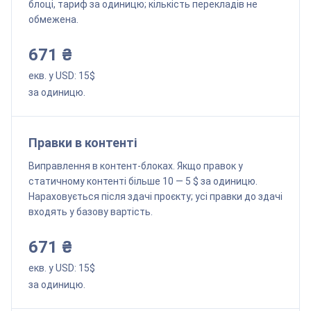
блоці, тариф за одиницю; кількість перекладів не
обмежена.
671 ₴
екв. у USD:
15
$
за одиницю.
Правки в контенті
Виправлення в контент-блоках. Якщо правок у
статичному контенті більше 10 — 5 $ за одиницю.
Нараховується після здачі проєкту; усі правки до здачі
входять у базову вартість.
671 ₴
екв. у USD:
15
$
за одиницю.