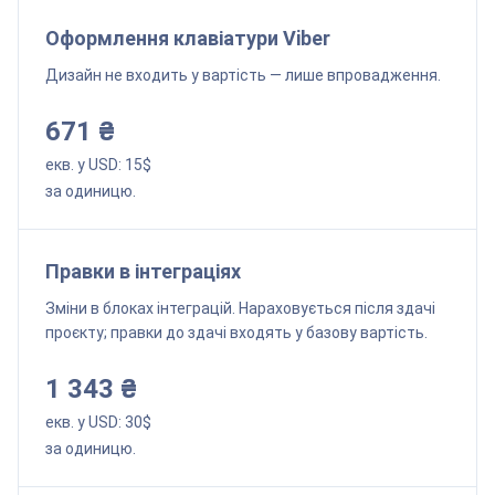
Оформлення клавіатури Viber
Дизайн не входить у вартість — лише впровадження.
671 ₴
екв. у USD:
15
$
за одиницю.
Правки в інтеграціях
Зміни в блоках інтеграцій. Нараховується після здачі
проєкту; правки до здачі входять у базову вартість.
1 343 ₴
екв. у USD:
30
$
за одиницю.