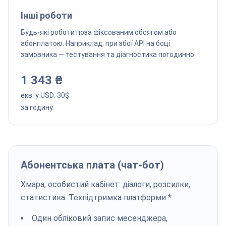
Інші роботи
Будь-які роботи поза фіксованим обсягом або
абонплатою. Наприклад, при збої API на боці
замовника — тестування та діагностика погодинно.
1 343 ₴
екв. у USD:
30
$
за годину.
Абонентська плата (чат-бот)
Хмара, особистий кабінет: діалоги, розсилки,
статистика. Техпідтримка платформи *.
Один обліковий запис месенджера,