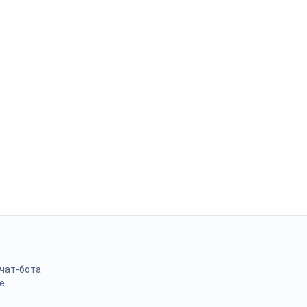
 чат-бота
е