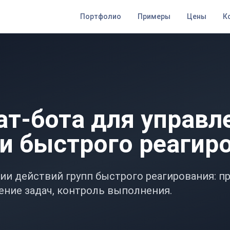
Портфолио
Примеры
Цены
К
ат-бота для управл
и быстрого реагир
ии действий групп быстрого реагирования: п
ение задач, контроль выполнения.