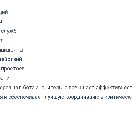
ций
ы
 служб
т
инциденты
действий
 простоев
ости
ерез чат-бота значительно повышает эффективност
я и обеспечивает лучшую координацию в критически