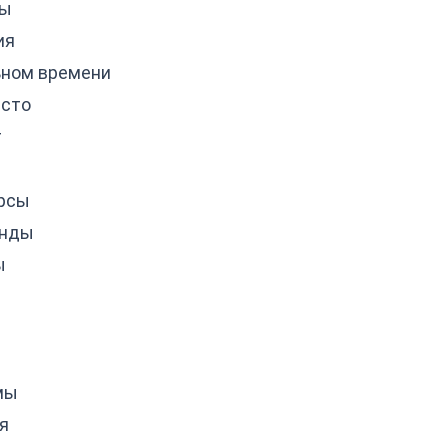
ды
ия
ьном времени
есто
т
рсы
анды
ы
мы
я