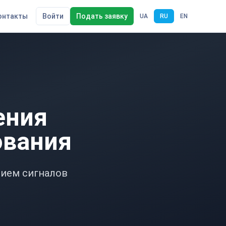
онтакты
Войти
Подать заявку
UA
RU
EN
ения
ования
рием сигналов