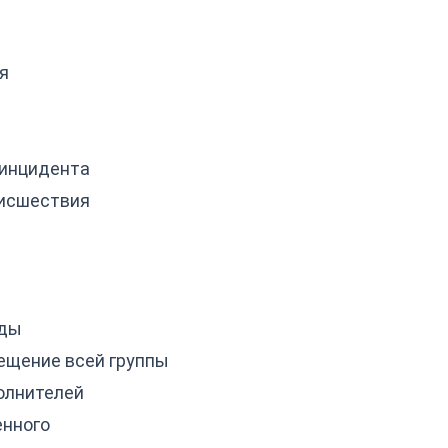
я
 инцидента
оисшествия
нды
ещение всей группы
олнителей
енного