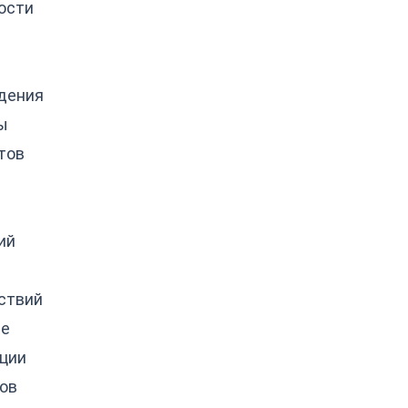
ости
дения
ы
тов
ий
ствий
ие
ции
ов