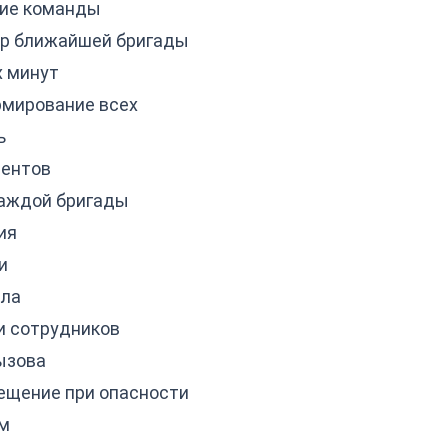
ие команды
р ближайшей бригады
х минут
мирование всех
ь
дентов
каждой бригады
ия
и
ала
и сотрудников
ызова
ещение при опасности
ом