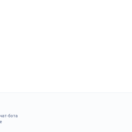
 чат-бота
е