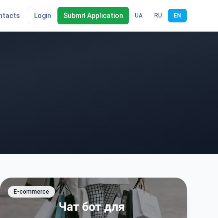
ntacts
Login
Submit Application
UA
RU
EN
E-commerce